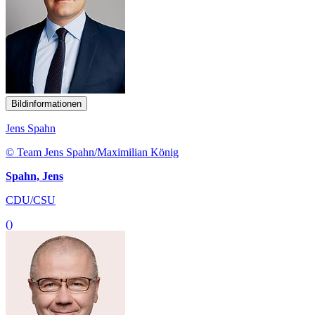
Bildinformationen
Jens Spahn
© Team Jens Spahn/Maximilian König
Spahn, Jens
CDU/CSU
()