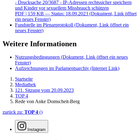
- Drucksache 20/3687 - IP-Adressen rechtssicher speichern
und Kinder vor sexuellem Missbrauch schützen
PDF
| 159 KB — Status: 18.09.2023
(Dokument, Link öffnet
ein neues Fenster)
Fundstelle im Plenarprotokoll
(Dokument, Link öffnet ein
neues Fenster)
Weitere Informationen
Nutzungsbedingungen
(Dokument, Link öffnet ein neues
Fenster)
Aufzeichnungen im Parlamentsarchiv
(Interner Link)
Startseite
Mediathek
121. Sitzung vom 20.09.2023
TOP 4
Rede von Anke Domscheit-Berg
zurück zu:
TOP 4
()
Instagram