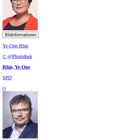
Bildinformationen
Ye-One Rhie
© @Photothek
Rhie, Ye-One
SPD
()