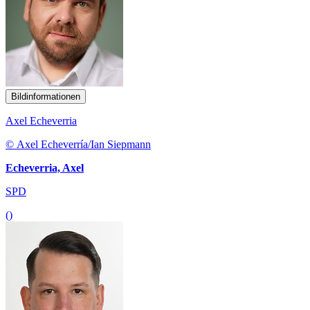
Bildinformationen
Axel Echeverria
© Axel Echeverría/Ian Siepmann
Echeverria, Axel
SPD
()