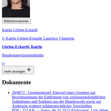
Bildinformationen
Katrin Göring-Eckardt
© Katrin Göring-Eckardt/ Laurence Chaperon
Göring-Eckardt, Katrin
Bundestagsvizepräsidentin
()
mehr anzeigen
Dokumente
20/8672 - Gesetzentwurf: Entwurf eines Gesetzes zur
Beschleunigung der Entfernung von verfassungsfeindlichen
Soldatinnen und Soldaten aus der Bundeswehr sowie zur
Änderung weiterer soldatenrechtlicher Vorschriften
PDF
| 373 KB — Status: 06.10.2023
(Dokument, Link öffnet