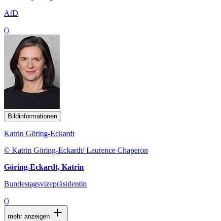
AfD
()
Bildinformationen
Katrin Göring-Eckardt
© Katrin Göring-Eckardt/ Laurence Chaperon
Göring-Eckardt, Katrin
Bundestagsvizepräsidentin
()
mehr anzeigen