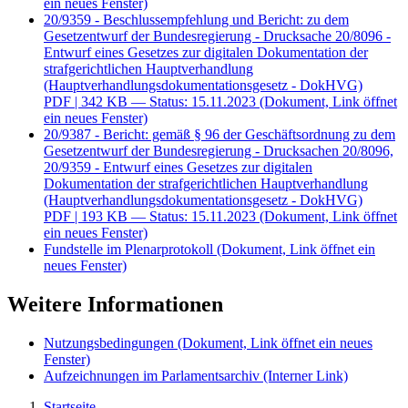
ein neues Fenster)
20/9359 - Beschlussempfehlung und Bericht: zu dem
Gesetzentwurf der Bundesregierung - Drucksache 20/8096 -
Entwurf eines Gesetzes zur digitalen Dokumentation der
strafgerichtlichen Hauptverhandlung
(Hauptverhandlungsdokumentationsgesetz - DokHVG)
PDF
| 342 KB — Status: 15.11.2023
(Dokument, Link öffnet
ein neues Fenster)
20/9387 - Bericht: gemäß § 96 der Geschäftsordnung zu dem
Gesetzentwurf der Bundesregierung - Drucksachen 20/8096,
20/9359 - Entwurf eines Gesetzes zur digitalen
Dokumentation der strafgerichtlichen Hauptverhandlung
(Hauptverhandlungsdokumentationsgesetz - DokHVG)
PDF
| 193 KB — Status: 15.11.2023
(Dokument, Link öffnet
ein neues Fenster)
Fundstelle im Plenarprotokoll
(Dokument, Link öffnet ein
neues Fenster)
Weitere Informationen
Nutzungsbedingungen
(Dokument, Link öffnet ein neues
Fenster)
Aufzeichnungen im Parlamentsarchiv
(Interner Link)
Startseite