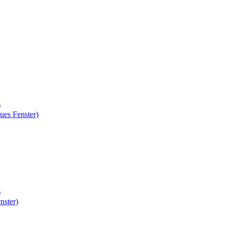
)
ues Fenster)
)
nster)