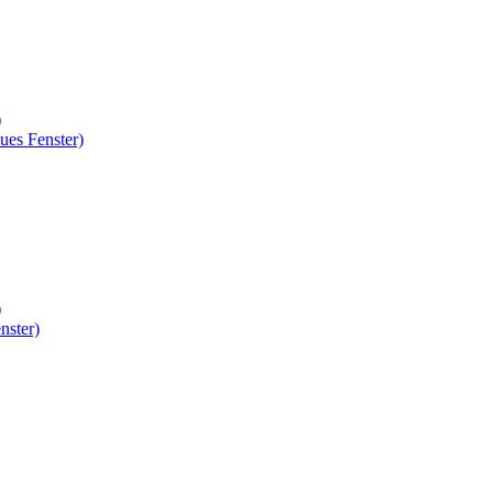
)
ues Fenster)
)
nster)