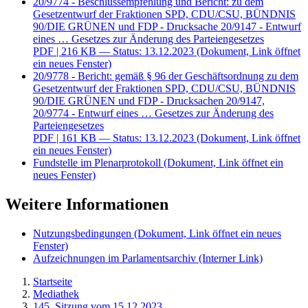
20/9774 - Beschlussempfehlung und Bericht: zu dem
Gesetzentwurf der Fraktionen SPD, CDU/CSU, BÜNDNIS
90/DIE GRÜNEN und FDP - Drucksache 20/9147 - Entwurf
eines … Gesetzes zur Änderung des Parteiengesetzes
PDF
| 216 KB — Status: 13.12.2023
(Dokument, Link öffnet
ein neues Fenster)
20/9778 - Bericht: gemäß § 96 der Geschäftsordnung zu dem
Gesetzentwurf der Fraktionen SPD, CDU/CSU, BÜNDNIS
90/DIE GRÜNEN und FDP - Drucksachen 20/9147,
20/9774 - Entwurf eines … Gesetzes zur Änderung des
Parteiengesetzes
PDF
| 161 KB — Status: 13.12.2023
(Dokument, Link öffnet
ein neues Fenster)
Fundstelle im Plenarprotokoll
(Dokument, Link öffnet ein
neues Fenster)
Weitere Informationen
Nutzungsbedingungen
(Dokument, Link öffnet ein neues
Fenster)
Aufzeichnungen im Parlamentsarchiv
(Interner Link)
Startseite
Mediathek
145. Sitzung vom 15.12.2023