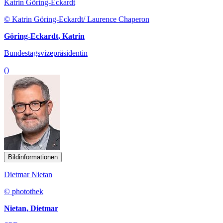
Katrin Göring-Eckardt
© Katrin Göring-Eckardt/ Laurence Chaperon
Göring-Eckardt, Katrin
Bundestagsvizepräsidentin
()
Bildinformationen
Dietmar Nietan
© photothek
Nietan, Dietmar