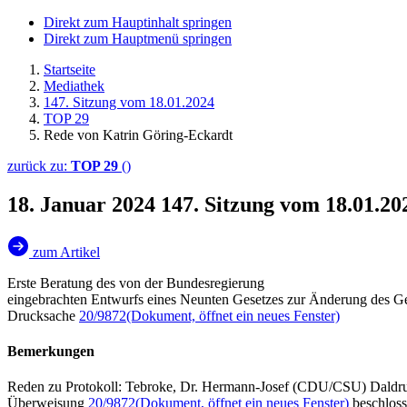
Direkt zum Hauptinhalt springen
Direkt zum Hauptmenü springen
Startseite
Mediathek
147. Sitzung vom 18.01.2024
TOP 29
Rede von Katrin Göring-Eckardt
zurück zu:
TOP 29
()
18. Januar 2024
147. Sitzung vom 18.01.2
zum Artikel
Erste Beratung des von der Bundesregierung
eingebrachten Entwurfs eines Neunten Gesetzes zur Änderung des G
Drucksache
20/9872
(Dokument, öffnet ein neues Fenster)
Bemerkungen
Reden zu Protokoll: Tebroke, Dr. Hermann-Josef (CDU/CSU) Daldru
Überweisung
20/9872
(Dokument, öffnet ein neues Fenster)
beschlos