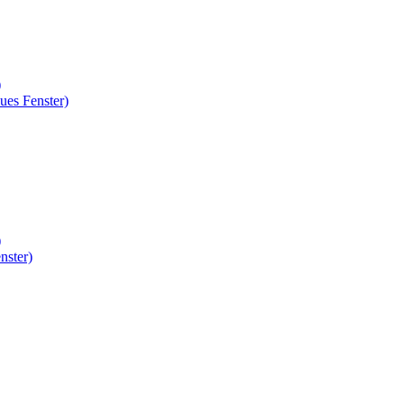
)
ues Fenster)
)
nster)