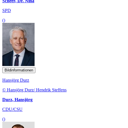
Scheer, Dr. Nina
SPD
()
Bildinformationen
Hansjörg Durz
© Hansjörg Durz/ Hendrik Steffens
Durz, Hansjörg
CDU/CSU
()