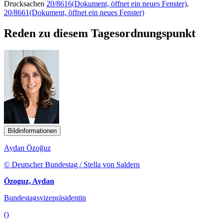
Drucksachen
20/8616
(Dokument, öffnet ein neues Fenster)
,
20/8661
(Dokument, öffnet ein neues Fenster)
Reden zu diesem Tagesordnungspunkt
Bildinformationen
Aydan Özoğuz
© Deutscher Bundestag / Stella von Saldern
Özoguz, Aydan
Bundestagsvizepräsidentin
()