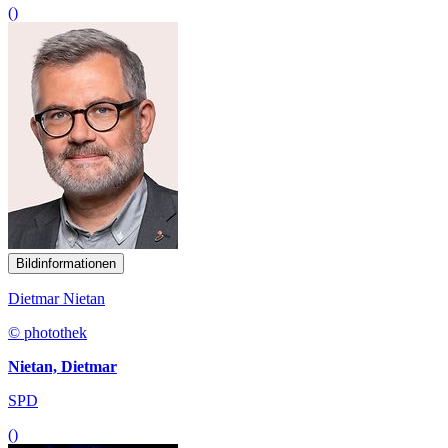
()
Bildinformationen
Dietmar Nietan
© photothek
Nietan, Dietmar
SPD
()