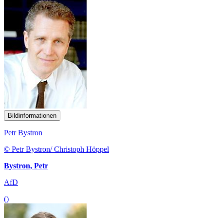
Bildinformationen
Petr Bystron
© Petr Bystron/ Christoph Höppel
Bystron, Petr
AfD
()