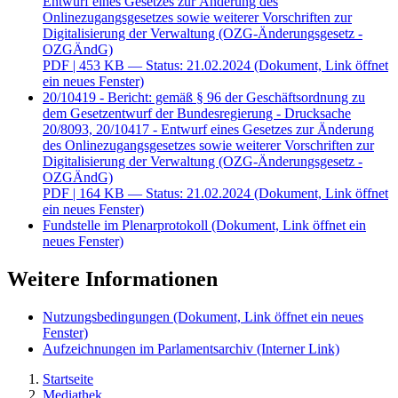
Entwurf eines Gesetzes zur Änderung des
Onlinezugangsgesetzes sowie weiterer Vorschriften zur
Digitalisierung der Verwaltung (OZG-Änderungsgesetz -
OZGÄndG)
PDF
| 453 KB — Status: 21.02.2024
(Dokument, Link öffnet
ein neues Fenster)
20/10419 - Bericht: gemäß § 96 der Geschäftsordnung zu
dem Gesetzentwurf der Bundesregierung - Drucksache
20/8093, 20/10417 - Entwurf eines Gesetzes zur Änderung
des Onlinezugangsgesetzes sowie weiterer Vorschriften zur
Digitalisierung der Verwaltung (OZG-Änderungsgesetz -
OZGÄndG)
PDF
| 164 KB — Status: 21.02.2024
(Dokument, Link öffnet
ein neues Fenster)
Fundstelle im Plenarprotokoll
(Dokument, Link öffnet ein
neues Fenster)
Weitere Informationen
Nutzungsbedingungen
(Dokument, Link öffnet ein neues
Fenster)
Aufzeichnungen im Parlamentsarchiv
(Interner Link)
Startseite
Mediathek