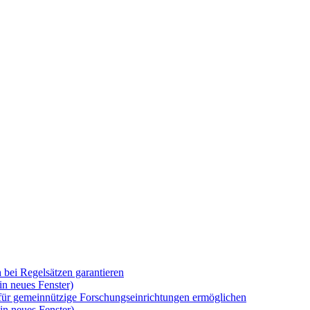
 bei Regelsätzen garantieren
in neues Fenster)
s für gemeinnützige Forschungseinrichtungen ermöglichen
in neues Fenster)