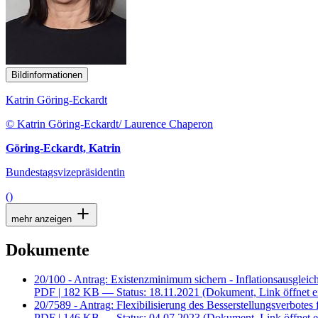
Bildinformationen
Katrin Göring-Eckardt
© Katrin Göring-Eckardt/ Laurence Chaperon
Göring-Eckardt, Katrin
Bundestagsvizepräsidentin
()
mehr anzeigen
Dokumente
20/100 - Antrag: Existenzminimum sichern - Inflationsausgleich
PDF
| 182 KB — Status: 18.11.2021
(Dokument, Link öffnet e
20/7589 - Antrag: Flexibilisierung des Besserstellungsverbote
PDF
| 146 KB — Status: 04.07.2023
(Dokument, Link öffnet e