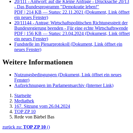
20/111 - Antwort: auf die Kleine Anfrage - Drucksache 20/13
- Das Bundesprogramm "Demokratie leben!"
PDF
| 214 KB — Status: 22.11.2021
(Dokument, Link öffnet
ein neues Fenster)
20/11144 - Antrag: Wirtschaftspolitischen Richtungsstreit der
Bundesregierung beenden - Für eine echte Wirtschaftswende
PDF
| 156 KB — Status: 23.04.2024
(Dokument, Link öffnet
ein neues Fenster)
Fundstelle im Plenarprotokoll
(Dokument, Link öffnet ein
neues Fenster)
Weitere Informationen
Nutzungsbedingungen
(Dokument, Link öffnet ein neues
Fenster)
Aufzeichnungen im Parlamentsarchiv
(Interner Link)
Startseite
Mediathek
167. Sitzung vom 26.04.2024
TOP ZP 10
Rede von Bärbel Bas
zurück zu:
TOP ZP 10
()