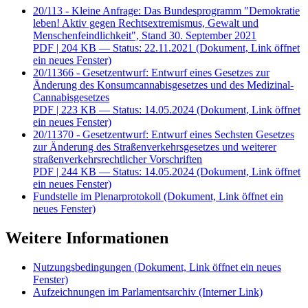
20/113 - Kleine Anfrage: Das Bundesprogramm "Demokratie
leben! Aktiv gegen Rechtsextremismus, Gewalt und
Menschenfeindlichkeit", Stand 30. September 2021
PDF
| 204 KB — Status: 22.11.2021
(Dokument, Link öffnet
ein neues Fenster)
20/11366 - Gesetzentwurf: Entwurf eines Gesetzes zur
Änderung des Konsumcannabisgesetzes und des Medizinal-
Cannabisgesetzes
PDF
| 223 KB — Status: 14.05.2024
(Dokument, Link öffnet
ein neues Fenster)
20/11370 - Gesetzentwurf: Entwurf eines Sechsten Gesetzes
zur Änderung des Straßenverkehrsgesetzes und weiterer
straßenverkehrsrechtlicher Vorschriften
PDF
| 244 KB — Status: 14.05.2024
(Dokument, Link öffnet
ein neues Fenster)
Fundstelle im Plenarprotokoll
(Dokument, Link öffnet ein
neues Fenster)
Weitere Informationen
Nutzungsbedingungen
(Dokument, Link öffnet ein neues
Fenster)
Aufzeichnungen im Parlamentsarchiv
(Interner Link)