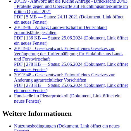
20/119 - Antwort: auf die Kleine Anfrage - Drucksache 20/63
- Proteste gegen und Übergriffe auf Flüchtlingsunterkünfte im
dritten Quartal 2021
PDF
| 5 MB — Status: 24.11.2021
(Dokument, Link öffnet
ein neues Fenster)
20/11946 - Antrag: Landwirtschaft in Deutschland
zukunftsfähig gestalten
PDF
| 136 KB — Status: 25.06.2024
(Dokument, Link öffnet
ein neues Fenster)
20/11947 - Gesetzentwurf: Entwurf eines Gesetzes zur
Verlängerung der Tarifermäßigung für Einkünfte aus Land-
und Forstwirtschaft
PDF
| 278 KB — Status: 25.06.2024
(Dokument, Link öffnet
ein neues Fenster)
20/11948 - Gesetzentwurf: Entwurf eines Gesetzes zur
Änderung agrarrechtlicher Vorschriften
PDF
| 273 KB — Status: 25.06.2024
(Dokument, Link öffnet
ein neues Fenster)
Fundstelle im Plenarprotokoll
(Dokument, Link öffnet ein
neues Fenster)
Weitere Informationen
Nutzungsbedingungen
(Dokument, Link öffnet ein neues