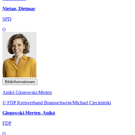
Nietan, Dietmar
SPD
()
Bildinformationen
Anikó Glogowski-Merten
© FDP Kreisverband Braunschweig/Michael Ciecimirski
Glogowski-Merten, Anikó
FDP
()