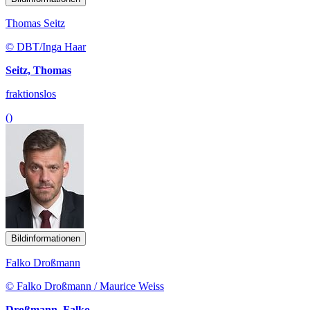
Thomas Seitz
© DBT/Inga Haar
Seitz, Thomas
fraktionslos
()
Bildinformationen
Falko Droßmann
© Falko Droßmann / Maurice Weiss
Droßmann, Falko