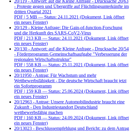
20/119 - Antwort: auf die Kleine Anfrage - Drucksache 20/63
- Proteste gegen und Übergriffe auf Flüchtlingsunterkünfte im
dritten Quartal 2021
PDF
| 5 MB — Status: 24.11.2021
(Dokument, Link öffnet
ein neues Fenster)
20/129 - Kleine Anfrage: Die Gain-of-function-Forschung
und die Herkunft des SARS-CoV2-Virus
PDF
| 213 KB — Status: 24.11.2021
(Dokument, Link öffnet
ein neues Fenster)
20/130 - Antwort: auf die Kleine Anfrage - Drucksache 20/54
- Förderprogramm Gemeinschaftsaufgabe "Verbesserung der
regionalen Wirtschaftsstruktur"
PDF
| 558 KB — Status: 25.11.2021
(Dokument, Link öffnet
ein neues Fenster)
20/11950 - Antrag: Für Wachstum und mehr
Wettbewerbsfähigkeit - Die deutsche Wirtschaft braucht jetzt
ein Sofortprogramm
PDF
| 159 KB — Status: 25.06.2024
(Dokument, Link öffnet
ein neues Fenster)
20/12963 - Antrag: Unsere Automobilindustrie braucht eine
Zukunft - Den Industriestandort Deutschland
wettbewerbsfähig machen
PDF
| 160 KB — Status: 24.09.2024
(Dokument, Link öffnet
ein neues Fenster)
20/13023 - Beschlussempfehlung und Bericht: zu dem Antrag