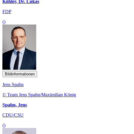
Köhler, Dr. Lukas
FDP
()
Bildinformationen
Jens Spahn
© Team Jens Spahn/Maximilian König
Spahn, Jens
CDU/CSU
()