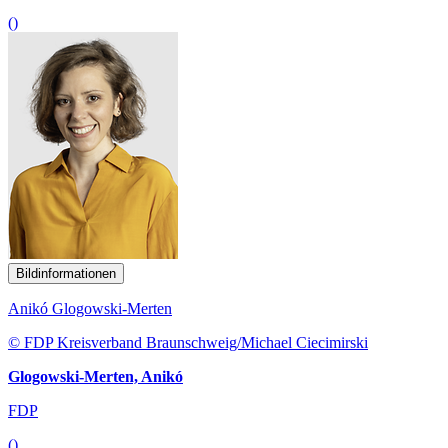
()
Bildinformationen
Anikó Glogowski-Merten
© FDP Kreisverband Braunschweig/Michael Ciecimirski
Glogowski-Merten, Anikó
FDP
()