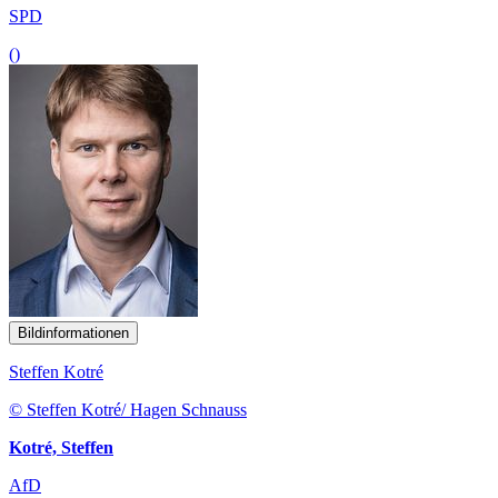
SPD
()
Bildinformationen
Steffen Kotré
© Steffen Kotré/ Hagen Schnauss
Kotré, Steffen
AfD