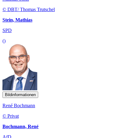
© DBT/ Thomas Trutschel
Stein, Mathias
SPD
()
Bildinformationen
René Bochmann
© Privat
Bochmann, René
AfD