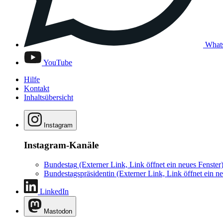
What
YouTube
Hilfe
Kontakt
Inhaltsübersicht
Instagram
Instagram-Kanäle
Bundestag
(Externer Link, Link öffnet ein neues Fenster
Bundestagspräsidentin
(Externer Link, Link öffnet ein ne
LinkedIn
Mastodon