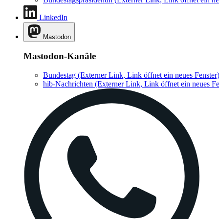
LinkedIn
Mastodon
Mastodon-Kanäle
Bundestag
(Externer Link, Link öffnet ein neues Fenster
hib-Nachrichten
(Externer Link, Link öffnet ein neues Fe