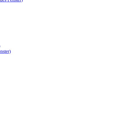
)
nster)