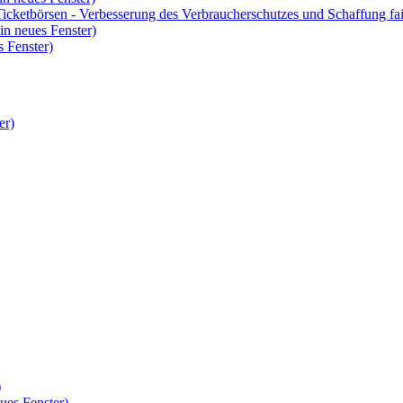
icketbörsen - Verbesserung des Verbraucherschutzes und Schaffung fa
in neues Fenster)
 Fenster)
er)
)
ues Fenster)