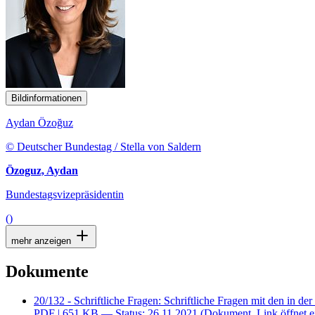
Bildinformationen
Aydan Özoğuz
© Deutscher Bundestag / Stella von Saldern
Özoguz, Aydan
Bundestagsvizepräsidentin
()
mehr anzeigen
Dokumente
20/132 - Schriftliche Fragen: Schriftliche Fragen mit den i
PDF
| 651 KB — Status: 26.11.2021
(Dokument, Link öffnet e