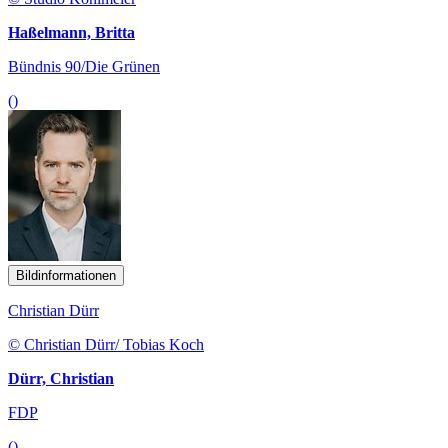
Haßelmann, Britta
Bündnis 90/Die Grünen
()
Bildinformationen
Christian Dürr
© Christian Dürr/ Tobias Koch
Dürr, Christian
FDP
()