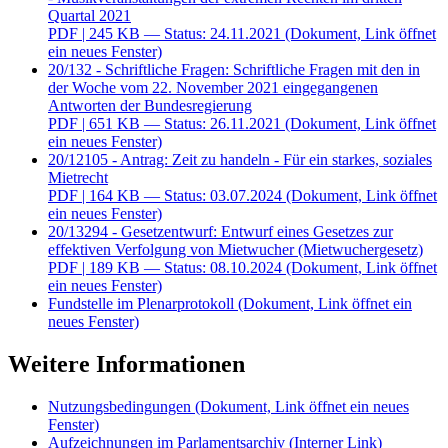
Quartal 2021
PDF
| 245 KB — Status: 24.11.2021
(Dokument, Link öffnet
ein neues Fenster)
20/132 - Schriftliche Fragen: Schriftliche Fragen mit den in
der Woche vom 22. November 2021 eingegangenen
Antworten der Bundesregierung
PDF
| 651 KB — Status: 26.11.2021
(Dokument, Link öffnet
ein neues Fenster)
20/12105 - Antrag: Zeit zu handeln - Für ein starkes, soziales
Mietrecht
PDF
| 164 KB — Status: 03.07.2024
(Dokument, Link öffnet
ein neues Fenster)
20/13294 - Gesetzentwurf: Entwurf eines Gesetzes zur
effektiven Verfolgung von Mietwucher (Mietwuchergesetz)
PDF
| 189 KB — Status: 08.10.2024
(Dokument, Link öffnet
ein neues Fenster)
Fundstelle im Plenarprotokoll
(Dokument, Link öffnet ein
neues Fenster)
Weitere Informationen
Nutzungsbedingungen
(Dokument, Link öffnet ein neues
Fenster)
Aufzeichnungen im Parlamentsarchiv
(Interner Link)