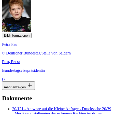
Bildinformationen
Petra Pau
© Deutscher Bundestag/Stella von Saldern
Pau, Petra
Bundestagsvizepräsidentin
()
mehr anzeigen
Dokumente
20/121 - Antwort: auf die Kleine Anfrage - Drucksache 20/39
- Musikveranstaltungen der extremen Rechten im dritten