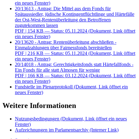
ein neues Fenster)
20/13613 - Antrag: Die Mittel aus dem Fonds für
Spätaussiedler, jüdische Kontingentflüchtlinge und Härtefälle
der Ost-West-Rentenüberleitung den Betroffenen
zugutekommen lassen
PDF
| 154 KB — Status: 05.11.2024
(Dokument, Link öffnet
ein neues Fenster)
20/13620 - Antrag: Rentenüberleitung abschließen -
Einmalzahlungen über Fairnessfonds bereitstellen
PDF
| 216 KB — Status: 05.11.2024
(Dokument, Link öffnet
ein neues Fenster)
20/14018 - Antrag: Gerechtigkeitsfonds statt Härtefallfonds -
Ein Fonds für alle statt Almosen für wenige
PDF
| 166 KB — Status: 03.12.2024
(Dokument, Link öffnet
ein neues Fenster)
Fundstelle im Plenarprotokoll
(Dokument, Link öffnet ein
neues Fenster)
Weitere Informationen
Nutzungsbedingungen
(Dokument, Link öffnet ein neues
Fenster)
Aufzeichnungen im Parlamentsarchiv
(Interner Link)