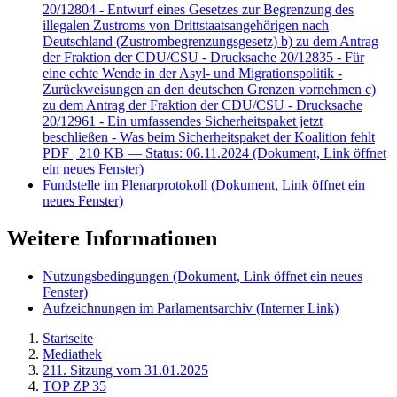
20/12804 - Entwurf eines Gesetzes zur Begrenzung des
illegalen Zustroms von Drittstaatsangehörigen nach
Deutschland (Zustrombegrenzungsgesetz) b) zu dem Antrag
der Fraktion der CDU/CSU - Drucksache 20/12835 - Für
eine echte Wende in der Asyl- und Migrationspolitik -
Zurückweisungen an den deutschen Grenzen vornehmen c)
zu dem Antrag der Fraktion der CDU/CSU - Drucksache
20/12961 - Ein umfassendes Sicherheitspaket jetzt
beschließen - Was beim Sicherheitspaket der Koalition fehlt
PDF
| 210 KB — Status: 06.11.2024
(Dokument, Link öffnet
ein neues Fenster)
Fundstelle im Plenarprotokoll
(Dokument, Link öffnet ein
neues Fenster)
Weitere Informationen
Nutzungsbedingungen
(Dokument, Link öffnet ein neues
Fenster)
Aufzeichnungen im Parlamentsarchiv
(Interner Link)
Startseite
Mediathek
211. Sitzung vom 31.01.2025
TOP ZP 35