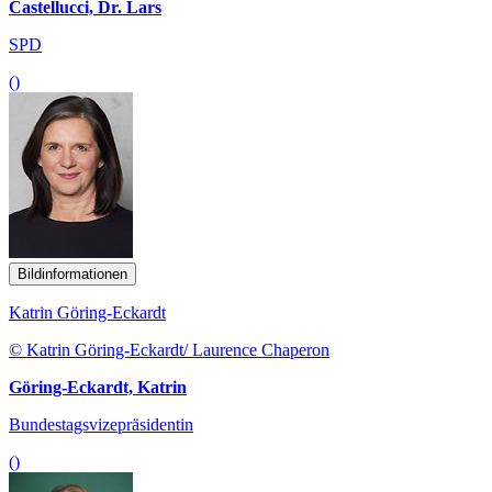
Castellucci, Dr. Lars
SPD
()
Bildinformationen
Katrin Göring-Eckardt
© Katrin Göring-Eckardt/ Laurence Chaperon
Göring-Eckardt, Katrin
Bundestagsvizepräsidentin
()