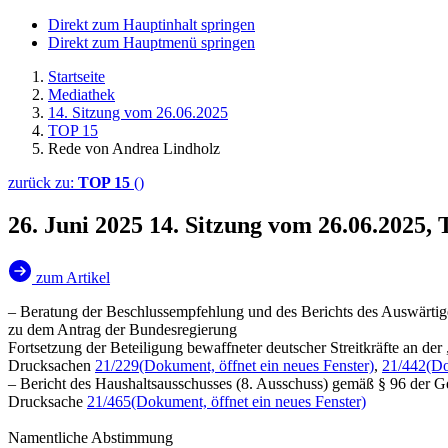
Direkt zum Hauptinhalt springen
Direkt zum Hauptmenü springen
Startseite
Mediathek
14. Sitzung vom 26.06.2025
TOP 15
Rede von Andrea Lindholz
zurück zu:
TOP 15
()
26. Juni 2025
14. Sitzung vom 26.06.2025,
zum Artikel
– Beratung der Beschlussempfehlung und des Berichts des Auswärtig
zu dem Antrag der Bundesregierung
Fortsetzung der Beteiligung bewaffneter deutscher Streitkräfte an d
Drucksachen
21/229
(Dokument, öffnet ein neues Fenster)
,
21/442
(Do
– Bericht des Haushaltsausschusses (8. Ausschuss) gemäß § 96 der 
Drucksache
21/465
(Dokument, öffnet ein neues Fenster)
Namentliche Abstimmung