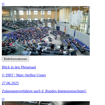
()
Bildinformationen
Blick in den Plenarsaal
© DBT / Marc-Steffen Unger
27.06.2025
Zulassungsverfahren nach d. Bundes-ImmissionsschutzG
()