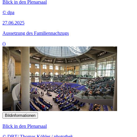
Blick in den Plenarsaal
© dpa
27.06.2025
Aussetzung des Familiennachzugs
()
Bildinformationen
Blick in den Plenarsaal
© DBT/ Thomas Köhler / photothek