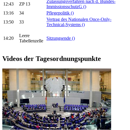
Zulassungsverfahren nach d. Bundes-
12:43
ZP 13
ImmissionsschutzG
()
13:16
34
Pflegepolitik
()
Vertrag des Nationalen Once-Only-
13:50
33
Technical-Systems
()
Leere
14:20
Sitzungsende
()
Tabellenzelle
Videos der Tagesordnungspunkte