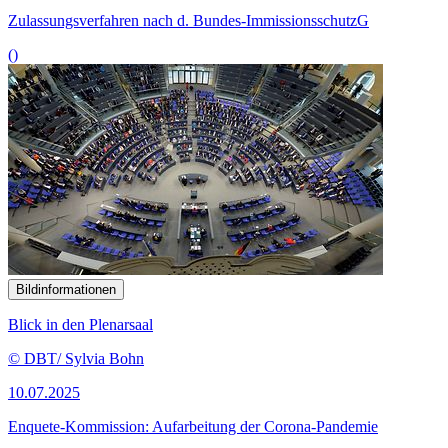
Zulassungsverfahren nach d. Bundes-ImmissionsschutzG
()
Bildinformationen
Blick in den Plenarsaal
© DBT/ Sylvia Bohn
10.07.2025
Enquete-Kommission: Aufarbeitung der Corona-Pandemie