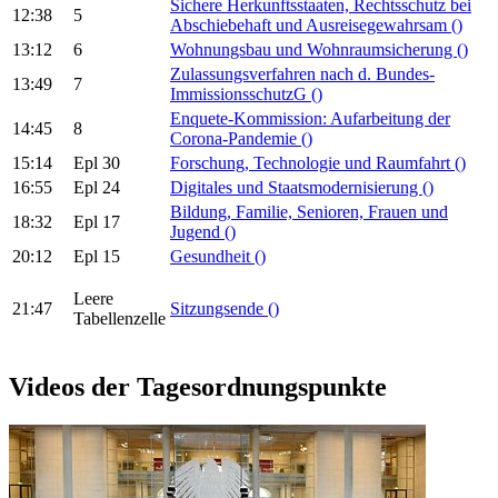
Sichere Herkunftsstaaten, Rechtsschutz bei
12:38
5
Abschiebehaft und Ausreisegewahrsam
()
13:12
6
Wohnungsbau und Wohnraumsicherung
()
Zulassungsverfahren nach d. Bundes-
13:49
7
ImmissionsschutzG
()
Enquete-Kommission: Aufarbeitung der
14:45
8
Corona-Pandemie
()
15:14
Epl 30
Forschung, Technologie und Raumfahrt
()
16:55
Epl 24
Digitales und Staatsmodernisierung
()
Bildung, Familie, Senioren, Frauen und
18:32
Epl 17
Jugend
()
20:12
Epl 15
Gesundheit
()
Leere
21:47
Sitzungsende
()
Tabellenzelle
Videos der Tagesordnungspunkte