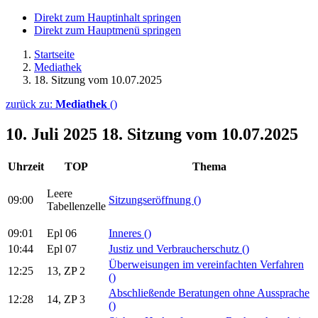
Direkt zum Hauptinhalt springen
Direkt zum Hauptmenü springen
Startseite
Mediathek
18. Sitzung vom 10.07.2025
zurück zu:
Mediathek
()
10. Juli 2025
18. Sitzung vom 10.07.2025
Uhrzeit
TOP
Thema
Leere
09:00
Sitzungseröffnung
()
Tabellenzelle
09:01
Epl 06
Inneres
()
10:44
Epl 07
Justiz und Verbraucherschutz
()
Überweisungen im vereinfachten Verfahren
12:25
13, ZP 2
()
Abschließende Beratungen ohne Aussprache
12:28
14, ZP 3
()