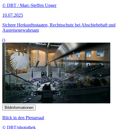
© DBT / Marc-Steffen Unger
10.07.2025
Sichere Herkunftsstaaten, Rechtsschutz bei Abschiebehaft und
Ausreisegewahrsam
()
Bildinformationen
Blick in den Plenarsaal
© DBT/photothek