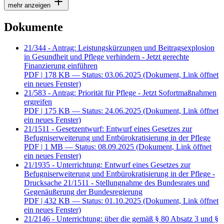
mehr anzeigen
Dokumente
21/344 - Antrag: Leistungskürzungen und Beitragsexplosion
in Gesundheit und Pflege verhindern - Jetzt gerechte
Finanzierung einführen
PDF
| 178 KB — Status: 03.06.2025
(Dokument, Link öffnet
ein neues Fenster)
21/583 - Antrag: Priorität für Pflege - Jetzt Sofortmaßnahmen
ergreifen
PDF
| 175 KB — Status: 24.06.2025
(Dokument, Link öffnet
ein neues Fenster)
21/1511 - Gesetzentwurf: Entwurf eines Gesetzes zur
Befugniserweiterung und Entbürokratisierung in der Pflege
PDF
| 1 MB — Status: 08.09.2025
(Dokument, Link öffnet
ein neues Fenster)
21/1935 - Unterrichtung: Entwurf eines Gesetzes zur
Befugniserweiterung und Entbürokratisierung in der Pflege -
Drucksache 21/1511 - Stellungnahme des Bundesrates und
Gegenäußerung der Bundesregierung
PDF
| 432 KB — Status: 01.10.2025
(Dokument, Link öffnet
ein neues Fenster)
21/2146 - Unterrichtung: über die gemäß § 80 Absatz 3 und §