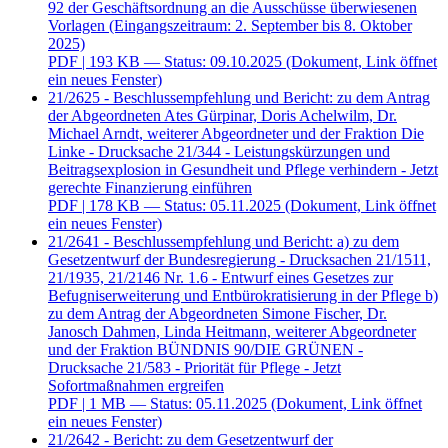
92 der Geschäftsordnung an die Ausschüsse überwiesenen
Vorlagen (Eingangszeitraum: 2. September bis 8. Oktober
2025)
PDF
| 193 KB — Status: 09.10.2025
(Dokument, Link öffnet
ein neues Fenster)
21/2625 - Beschlussempfehlung und Bericht: zu dem Antrag
der Abgeordneten Ates Gürpinar, Doris Achelwilm, Dr.
Michael Arndt, weiterer Abgeordneter und der Fraktion Die
Linke - Drucksache 21/344 - Leistungskürzungen und
Beitragsexplosion in Gesundheit und Pflege verhindern - Jetzt
gerechte Finanzierung einführen
PDF
| 178 KB — Status: 05.11.2025
(Dokument, Link öffnet
ein neues Fenster)
21/2641 - Beschlussempfehlung und Bericht: a) zu dem
Gesetzentwurf der Bundesregierung - Drucksachen 21/1511,
21/1935, 21/2146 Nr. 1.6 - Entwurf eines Gesetzes zur
Befugniserweiterung und Entbürokratisierung in der Pflege b)
zu dem Antrag der Abgeordneten Simone Fischer, Dr.
Janosch Dahmen, Linda Heitmann, weiterer Abgeordneter
und der Fraktion BÜNDNIS 90/DIE GRÜNEN -
Drucksache 21/583 - Priorität für Pflege - Jetzt
Sofortmaßnahmen ergreifen
PDF
| 1 MB — Status: 05.11.2025
(Dokument, Link öffnet
ein neues Fenster)
21/2642 - Bericht: zu dem Gesetzentwurf der