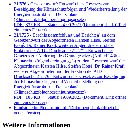
21/576 - Gesetzentwurf: Entwurf eines Gesetzes zur
Beseitigung der Klimaschutzfolgen und Wiederherstellung der
Energieinfrastruktur in Deutschland
(Klimaschutzfolgenbereinigungsgesetz)
PDF
| 337 KB — Status: 24.06.2025
(Dokument, Link öffnet
ein neues Fenster)
21/1725 - Beschlussempfehlung und Bericht: a) zu dem
Gesetzentwurf der Abgeordneten Karsten Hilse, Steffen
Kotré, Dr. Rainer Kraft, weiterer Abgeordneter und der
Fraktion der AfD - Drucksache 21/575 - Entwurf eines
Gesetzes zur Änderung des Grundgesetzes (Artikel 143h -
Klimaschutzfolgenbereinigung) b) zu dem Gesetzentwurf der
Abgeordneten Karsten Hilse, Steffen Kotré, Dr. Rainer Kraft,
weiterer Abgeordneter und der Fraktion der AfD -
Drucksache 21/576 - Entwurf eines Gesetzes zur Beseitigung
der Klimaschutzfolgen und Wiederherstellung der
Energieinfrastruktur in Deutschland
(Klimaschutzfolgenbereinigungsgesetz)
PDF
| 185 KB — Status: 19.09.2025
(Dokument, Link öffnet
ein neues Fenster)
Fundstelle im Plenarprotokoll
(Dokument, Link öffnet ein
neues Fenster)
Weitere Informationen