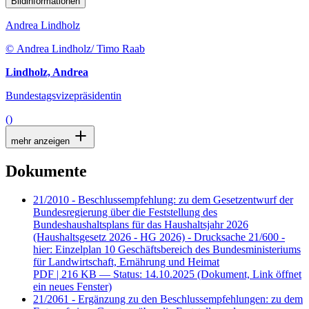
Bildinformationen
Andrea Lindholz
© Andrea Lindholz/ Timo Raab
Lindholz, Andrea
Bundestagsvizepräsidentin
()
mehr anzeigen
Dokumente
21/2010 - Beschlussempfehlung: zu dem Gesetzentwurf der
Bundesregierung über die Feststellung des
Bundeshaushaltsplans für das Haushaltsjahr 2026
(Haushaltsgesetz 2026 - HG 2026) - Drucksache 21/600 -
hier: Einzelplan 10 Geschäftsbereich des Bundesministeriums
für Landwirtschaft, Ernährung und Heimat
PDF
| 216 KB — Status: 14.10.2025
(Dokument, Link öffnet
ein neues Fenster)
21/2061 - Ergänzung zu den Beschlussempfehlungen: zu dem