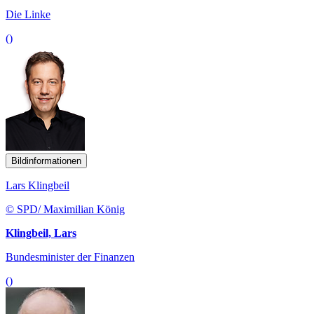
Die Linke
()
Bildinformationen
Lars Klingbeil
© SPD/ Maximilian König
Klingbeil, Lars
Bundesminister der Finanzen
()