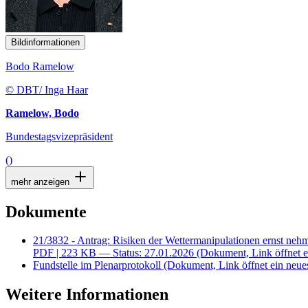
Bildinformationen
Bodo Ramelow
© DBT/ Inga Haar
Ramelow, Bodo
Bundestagsvizepräsident
()
mehr anzeigen
Dokumente
21/3832 - Antrag: Risiken der Wettermanipulationen ernst ne
PDF
| 223 KB — Status: 27.01.2026
(Dokument, Link öffnet e
Fundstelle im Plenarprotokoll
(Dokument, Link öffnet ein neues
Weitere Informationen