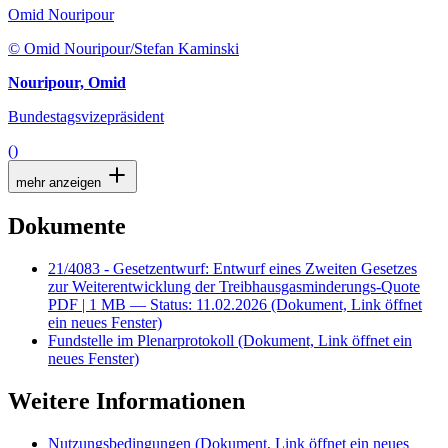
Omid Nouripour
© Omid Nouripour/Stefan Kaminski
Nouripour, Omid
Bundestagsvizepräsident
()
mehr anzeigen
Dokumente
21/4083 - Gesetzentwurf: Entwurf eines Zweiten Gesetzes
zur Weiterentwicklung der Treibhausgasminderungs-Quote
PDF
| 1 MB — Status: 11.02.2026
(Dokument, Link öffnet
ein neues Fenster)
Fundstelle im Plenarprotokoll
(Dokument, Link öffnet ein
neues Fenster)
Weitere Informationen
Nutzungsbedingungen
(Dokument, Link öffnet ein neues