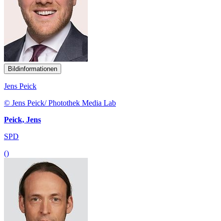
Bildinformationen
Jens Peick
© Jens Peick/ Photothek Media Lab
Peick, Jens
SPD
()