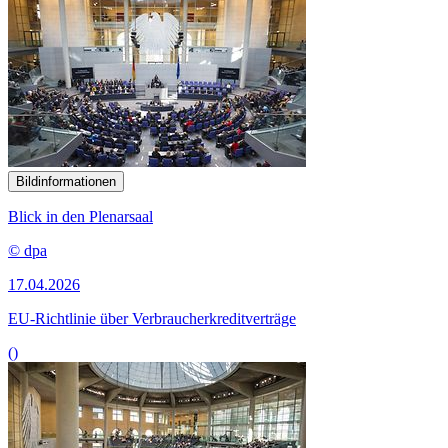
Bildinformationen
Blick in den Plenarsaal
© dpa
17.04.2026
EU-Richtlinie über Verbraucherkreditverträge
()