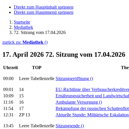
Direkt zum Hauptinhalt springen
Direkt zum Hauptmenü springen
Startseite
Mediathek
72. Sitzung vom 17.04.2026
zurück zu:
Mediathek
()
17. April 2026
72. Sitzung vom 17.04.2026
Uhrzeit
TOP
Th
09:00
Leere Tabellenzelle
Sitzungseröffnung
()
09:01
14
EU-Richtlinie über Verbraucherkreditve
10:09
15
Ernährungssicherheit und Landwirtschaf
11:16
16
Ambulante Versorgung
()
11:54
17
Bekämpfung der russischen Schattenflo
12:31
ZP 13
Aktuelle Stunde: Militärische Eskalati
13:45
Leere Tabellenzelle
Sitzungsende
()