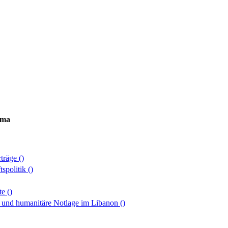
ema
rträge
()
tspolitik
()
tte
()
on und humanitäre Notlage im Libanon
()