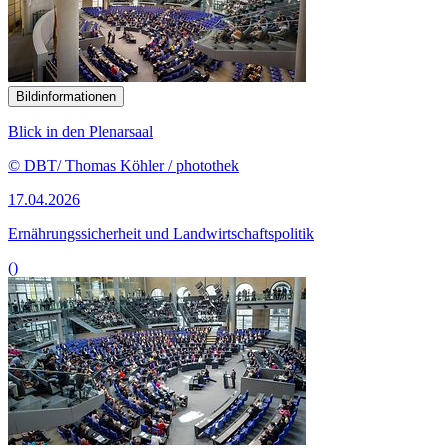
Bildinformationen
Blick in den Plenarsaal
© DBT/ Thomas Köhler / photothek
17.04.2026
Ernährungssicherheit und Landwirtschaftspolitik
()