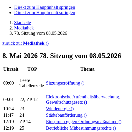
Direkt zum Hauptinhalt springen
Direkt zum Hauptmenü springen
Startseite
Mediathek
78. Sitzung vom 08.05.2026
zurück zu:
Mediathek
()
8. Mai 2026
78. Sitzung vom 08.05.2026
Uhrzeit
TOP
Thema
Leere
09:00
Sitzungseröffnung
()
Tabellenzelle
Elektronische Aufenthaltsüberwachung,
09:01
22, ZP 12
Gewaltschutzgesetz
()
10:24
23
Windenergie
()
11:47
24
Städtebauförderung
()
12:19
ZP 14
Einspruch gegen Ordnungsmaßnahme
()
12:19
25
Betriebliche Mitbestimmungsrechte
()