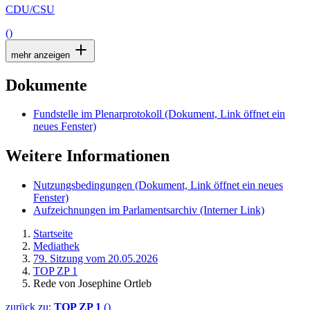
CDU/CSU
()
mehr anzeigen
Dokumente
Fundstelle im Plenarprotokoll
(Dokument, Link öffnet ein
neues Fenster)
Weitere Informationen
Nutzungsbedingungen
(Dokument, Link öffnet ein neues
Fenster)
Aufzeichnungen im Parlamentsarchiv
(Interner Link)
Startseite
Mediathek
79. Sitzung vom 20.05.2026
TOP ZP 1
Rede von Josephine Ortleb
zurück zu:
TOP ZP 1
()