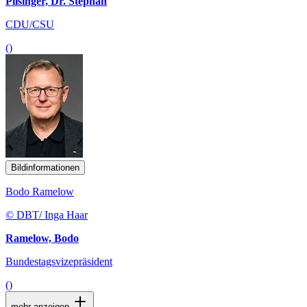
Pilsinger, Dr. Stephan
CDU/CSU
()
Bildinformationen
Bodo Ramelow
© DBT/ Inga Haar
Ramelow, Bodo
Bundestagsvizepräsident
()
mehr anzeigen