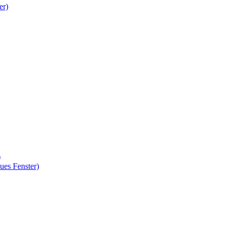
er)
)
ues Fenster)