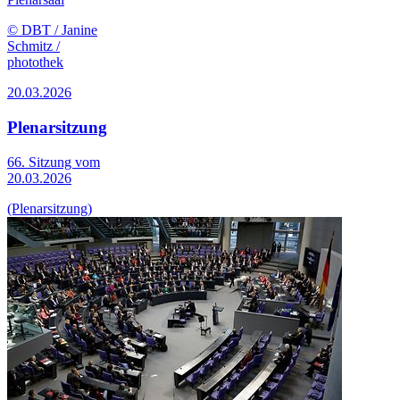
© DBT / Janine
Schmitz /
photothek
20.03.2026
Plenarsitzung
66. Sitzung vom
20.03.2026
(Plenarsitzung)