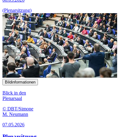
(Plenarsitzung)
Bildinformationen
Blick in den
Plenarsaal
© DBT/Simone
M. Neumann
07.05.2026
Plenarsitzung