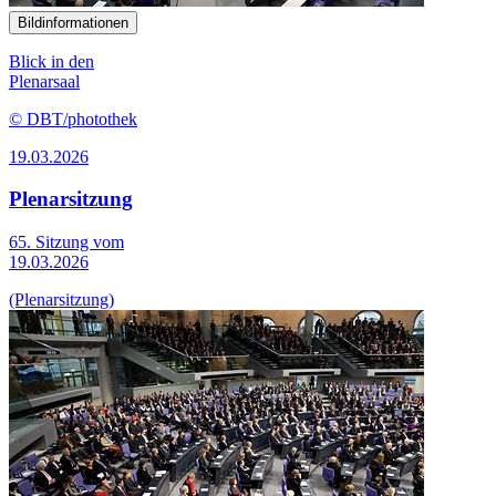
Bildinformationen
Blick in den
Plenarsaal
© DBT/photothek
19.03.2026
Plenarsitzung
65. Sitzung vom
19.03.2026
(Plenarsitzung)