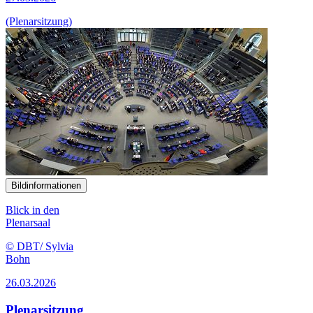
(Plenarsitzung)
Bildinformationen
Blick in den
Plenarsaal
© DBT/ Sylvia
Bohn
26.03.2026
Plenarsitzung