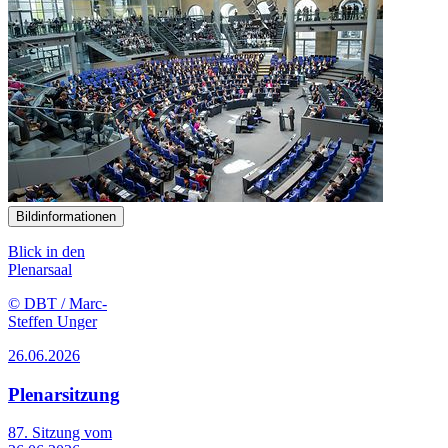
Bildinformationen
Blick in den
Plenarsaal
© DBT / Marc-
Steffen Unger
26.06.2026
Plenarsitzung
87. Sitzung vom