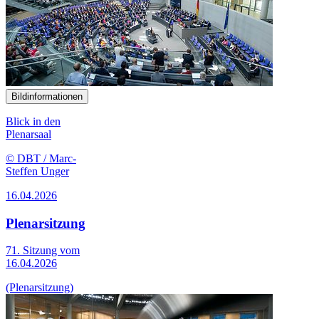
Bildinformationen
Blick in den
Plenarsaal
© DBT / Marc-
Steffen Unger
16.04.2026
Plenarsitzung
71. Sitzung vom
16.04.2026
(Plenarsitzung)