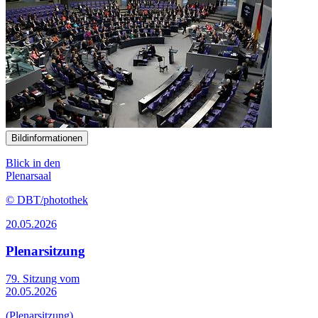
Bildinformationen
Blick in den
Plenarsaal
© DBT/photothek
20.05.2026
Plenarsitzung
79. Sitzung vom
20.05.2026
(Plenarsitzung)