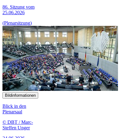
86. Sitzung vom
25.06.2026
(Plenarsitzung)
Bildinformationen
Blick in den
Plenarsaal
© DBT / Marc-
Steffen Unger