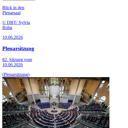
Blick in den
Plenarsaal
© DBT/ Sylvia
Bohn
10.06.2026
Plenarsitzung
82. Sitzung vom
10.06.2026
(Plenarsitzung)