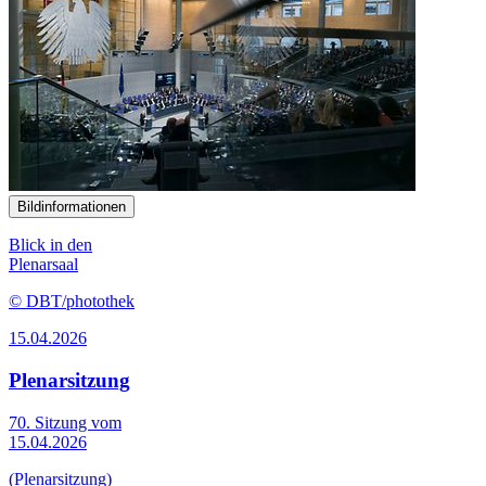
Bildinformationen
Blick in den
Plenarsaal
© DBT/photothek
15.04.2026
Plenarsitzung
70. Sitzung vom
15.04.2026
(Plenarsitzung)