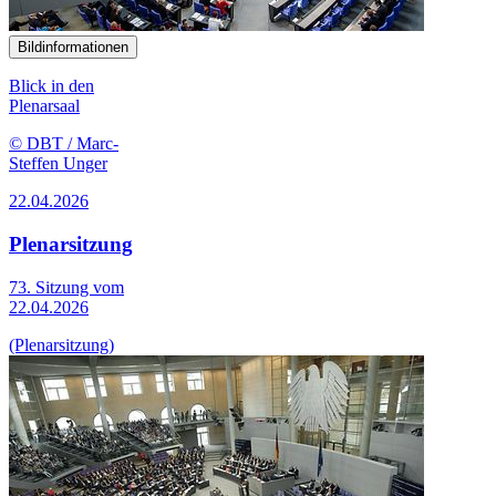
Bildinformationen
Blick in den
Plenarsaal
© DBT / Marc-
Steffen Unger
22.04.2026
Plenarsitzung
73. Sitzung vom
22.04.2026
(Plenarsitzung)