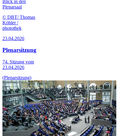
Blick in den
Plenarsaal
© DBT/ Thomas
Köhler /
photothek
23.04.2026
Plenarsitzung
74. Sitzung vom
23.04.2026
(Plenarsitzung)