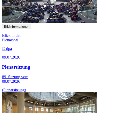
Bildinformationen
Blick in den
Plenarsaal
© dpa
09.07.2026
Plenarsitzung
89. Sitzung vom
09.07.2026
(Plenarsitzung)