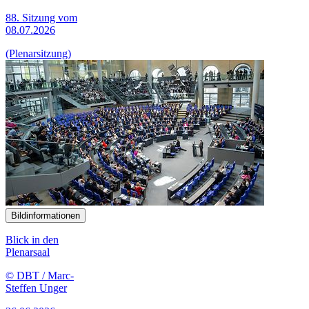
88. Sitzung vom
08.07.2026
(Plenarsitzung)
Bildinformationen
Blick in den
Plenarsaal
© DBT / Marc-
Steffen Unger