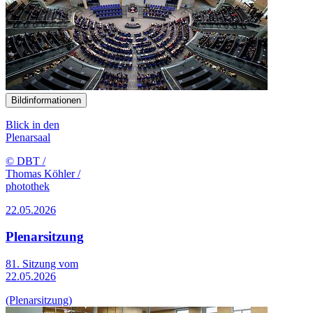
Bildinformationen
Blick in den
Plenarsaal
© DBT /
Thomas Köhler /
photothek
22.05.2026
Plenarsitzung
81. Sitzung vom
22.05.2026
(Plenarsitzung)