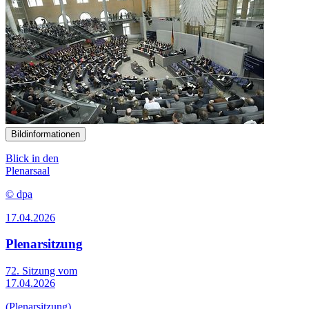
Bildinformationen
Blick in den
Plenarsaal
© dpa
17.04.2026
Plenarsitzung
72. Sitzung vom
17.04.2026
(Plenarsitzung)