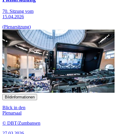
70. Sitzung vom
15.04.2026
(Plenarsitzung)
Bildinformationen
Blick in den
Plenarsaal
© DBT/Zumbansen
27.03.2026