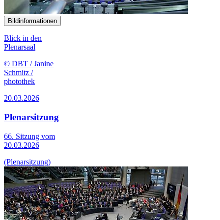
Bildinformationen
Blick in den
Plenarsaal
© DBT / Janine
Schmitz /
photothek
20.03.2026
Plenarsitzung
66. Sitzung vom
20.03.2026
(Plenarsitzung)