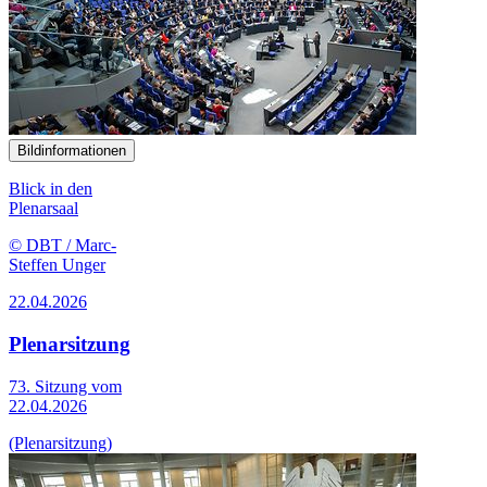
Bildinformationen
Blick in den
Plenarsaal
© DBT / Marc-
Steffen Unger
22.04.2026
Plenarsitzung
73. Sitzung vom
22.04.2026
(Plenarsitzung)