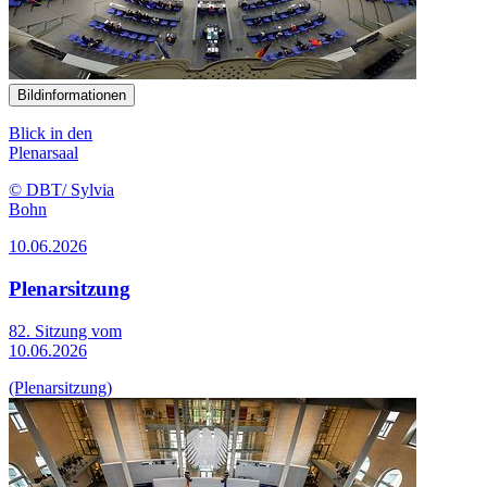
Bildinformationen
Blick in den
Plenarsaal
© DBT/ Sylvia
Bohn
10.06.2026
Plenarsitzung
82. Sitzung vom
10.06.2026
(Plenarsitzung)