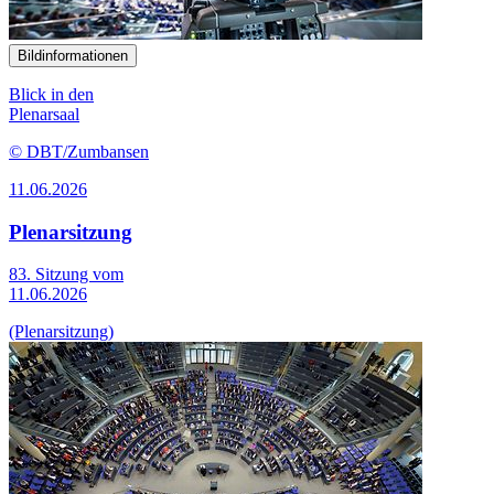
Bildinformationen
Blick in den
Plenarsaal
© DBT/Zumbansen
11.06.2026
Plenarsitzung
83. Sitzung vom
11.06.2026
(Plenarsitzung)