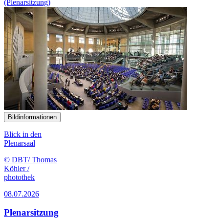
(Plenarsitzung)
Bildinformationen
Blick in den
Plenarsaal
© DBT/ Thomas
Köhler /
photothek
08.07.2026
Plenarsitzung