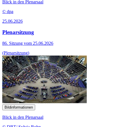
Blick in den Plenarsaal
© dpa
25.06.2026
Plenarsitzung
86. Sitzung vom 25.06.2026
(Plenarsitzung)
Bildinformationen
Blick in den Plenarsaal
© DBT/ Sylvia Bohn