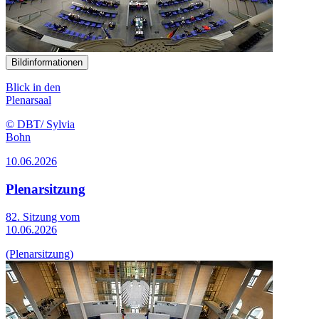
Bildinformationen
Blick in den
Plenarsaal
© DBT/ Sylvia
Bohn
10.06.2026
Plenarsitzung
82. Sitzung vom
10.06.2026
(Plenarsitzung)