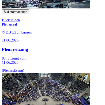
Bildinformationen
Blick in den
Plenarsaal
© DBT/Zumbansen
11.06.2026
Plenarsitzung
83. Sitzung vom
11.06.2026
(Plenarsitzung)