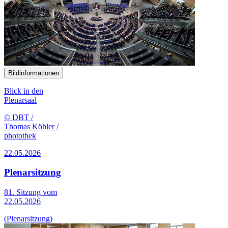
Bildinformationen
Blick in den
Plenarsaal
© DBT /
Thomas Köhler /
photothek
22.05.2026
Plenarsitzung
81. Sitzung vom
22.05.2026
(Plenarsitzung)