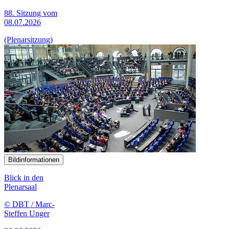
88. Sitzung vom
08.07.2026
(Plenarsitzung)
Bildinformationen
Blick in den
Plenarsaal
© DBT / Marc-
Steffen Unger