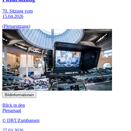
70. Sitzung vom
15.04.2026
(Plenarsitzung)
Bildinformationen
Blick in den
Plenarsaal
© DBT/Zumbansen
27.03.2026