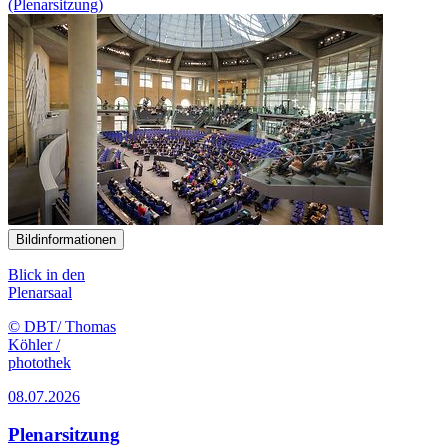
(Plenarsitzung)
Bildinformationen
Blick in den
Plenarsaal
© DBT/ Thomas
Köhler /
photothek
08.07.2026
Plenarsitzung