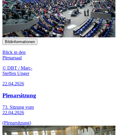
Bildinformationen
Blick in den
Plenarsaal
© DBT / Marc-
Steffen Unger
22.04.2026
Plenarsitzung
73. Sitzung vom
22.04.2026
(Plenarsitzung)