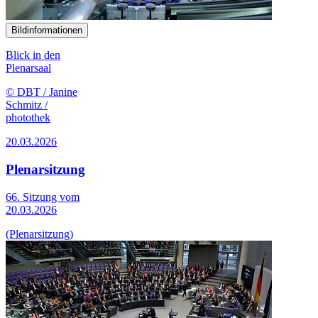
Bildinformationen
Blick in den
Plenarsaal
© DBT / Janine
Schmitz /
photothek
20.03.2026
Plenarsitzung
66. Sitzung vom
20.03.2026
(Plenarsitzung)