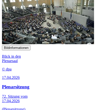
Bildinformationen
Blick in den
Plenarsaal
© dpa
17.04.2026
Plenarsitzung
72. Sitzung vom
17.04.2026
(Plenarsitzung)