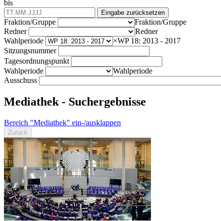
bis
Eingabe zurücksetzen
Fraktion/Gruppe
Fraktion/Gruppe
Redner
Redner
Wahlperiode
×
WP 18: 2013 - 2017
Sitzungsnummer
Tagesordnungspunkt
Wahlperiode
Wahlperiode
Ausschuss
Mediathek - Suchergebnisse
Bereich "Mediathek" ein-/ausklappen
Zurück