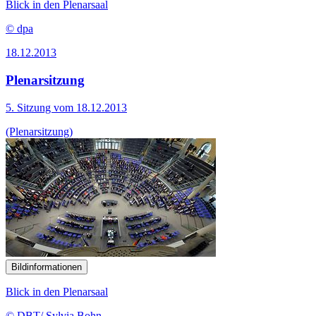
Blick in den Plenarsaal
© dpa
18.12.2013
Plenarsitzung
5. Sitzung vom 18.12.2013
(Plenarsitzung)
Bildinformationen
Blick in den Plenarsaal
© DBT/ Sylvia Bohn