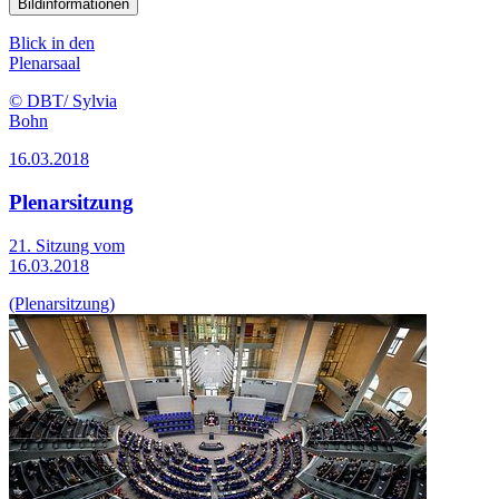
Bildinformationen
Blick in den
Plenarsaal
© DBT/ Sylvia
Bohn
16.03.2018
Plenarsitzung
21. Sitzung vom
16.03.2018
(Plenarsitzung)