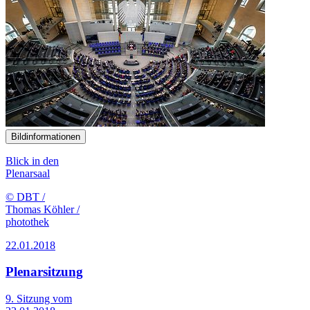
Bildinformationen
Blick in den
Plenarsaal
© DBT /
Thomas Köhler /
photothek
22.01.2018
Plenarsitzung
9. Sitzung vom