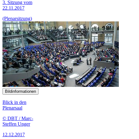
3. Sitzung vom
22.11.2017
(Plenarsitzung)
Bildinformationen
Blick in den
Plenarsaal
© DBT / Marc-
Steffen Unger
12.12.2017