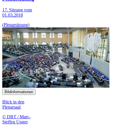
17. Sitzung vom
01.03.2018
(Plenarsitzung)
Bildinformationen
Blick in den
Plenarsaal
© DBT / Marc-
Steffen Unger