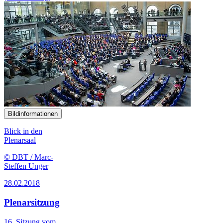
Bildinformationen
Blick in den
Plenarsaal
© DBT / Marc-
Steffen Unger
28.02.2018
Plenarsitzung
16. Sitzung vom