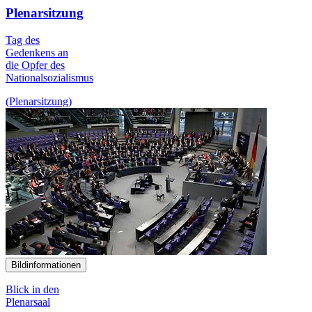
Plenarsitzung
Tag des
Gedenkens an
die Opfer des
Nationalsozialismus
(Plenarsitzung)
Bildinformationen
Blick in den
Plenarsaal