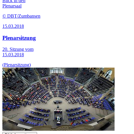
Blick in den
Plenarsaal
© DBT/Zumbansen
15.03.2018
Plenarsitzung
20. Sitzung vom
15.03.2018
(Plenarsitzung)