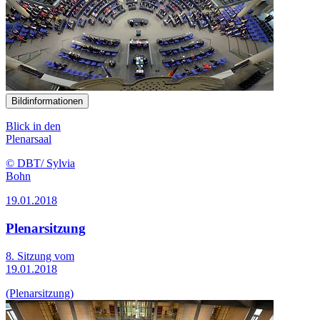
Bildinformationen
Blick in den
Plenarsaal
© DBT/ Sylvia
Bohn
19.01.2018
Plenarsitzung
8. Sitzung vom
19.01.2018
(Plenarsitzung)