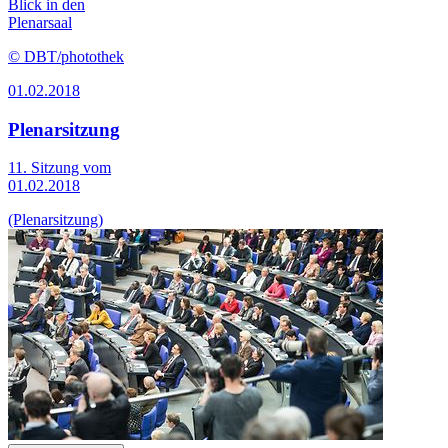
Blick in den
Plenarsaal
© DBT/photothek
01.02.2018
Plenarsitzung
11. Sitzung vom
01.02.2018
(Plenarsitzung)