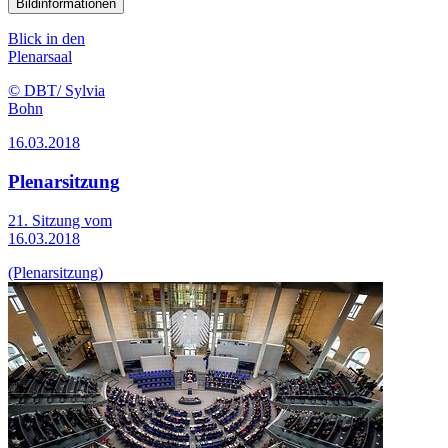
Bildinformationen
Blick in den
Plenarsaal
© DBT/ Sylvia
Bohn
16.03.2018
Plenarsitzung
21. Sitzung vom
16.03.2018
(Plenarsitzung)