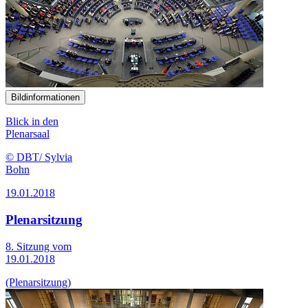
Bildinformationen
Blick in den
Plenarsaal
© DBT/ Sylvia
Bohn
19.01.2018
Plenarsitzung
8. Sitzung vom
19.01.2018
(Plenarsitzung)