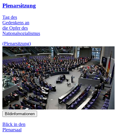
Plenarsitzung
Tag des
Gedenkens an
die Opfer des
Nationalsozialismus
(Plenarsitzung)
Bildinformationen
Blick in den
Plenarsaal