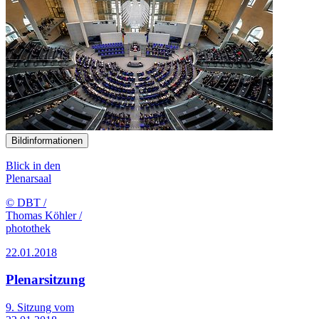
Bildinformationen
Blick in den
Plenarsaal
© DBT /
Thomas Köhler /
photothek
22.01.2018
Plenarsitzung
9. Sitzung vom