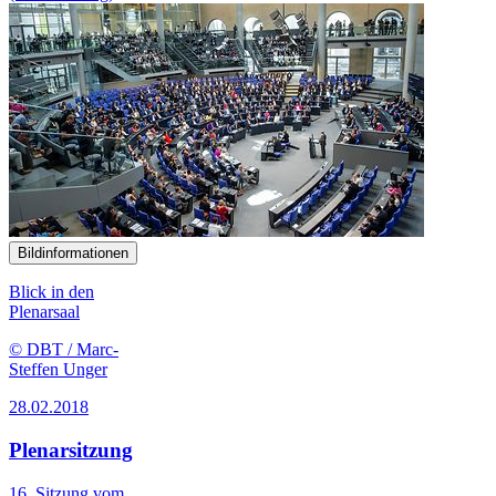
Bildinformationen
Blick in den
Plenarsaal
© DBT / Marc-
Steffen Unger
28.02.2018
Plenarsitzung
16. Sitzung vom