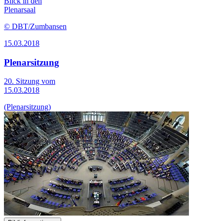
Blick in den
Plenarsaal
© DBT/Zumbansen
15.03.2018
Plenarsitzung
20. Sitzung vom
15.03.2018
(Plenarsitzung)