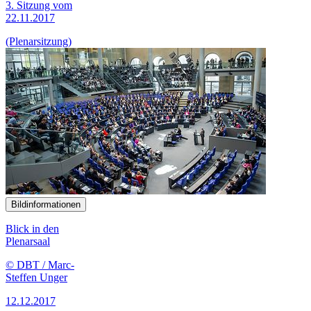
3. Sitzung vom
22.11.2017
(Plenarsitzung)
Bildinformationen
Blick in den
Plenarsaal
© DBT / Marc-
Steffen Unger
12.12.2017