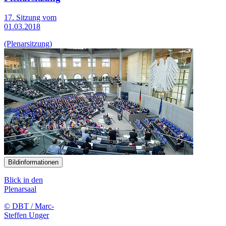
17. Sitzung vom
01.03.2018
(Plenarsitzung)
Bildinformationen
Blick in den
Plenarsaal
© DBT / Marc-
Steffen Unger