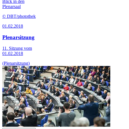
Blick in den
Plenarsaal
© DBT/photothek
01.02.2018
Plenarsitzung
11. Sitzung vom
01.02.2018
(Plenarsitzung)